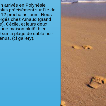
en arrivés en Polynésie
plus précisément sur l'ile de
s 12 prochains jours. Nous
gés chez Arnaud (grand
e), Cécile, et leurs deux
 une maison plutôt bien
d
sur la plage de sable noir
énus. (cf gallery).