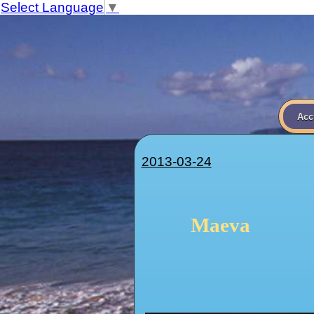
Select Language
▼
Acc
2013-03-24
Maeva