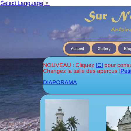
Select Language
▼
Accueil
Gallery
Blo
NOUVEAU : Cliquez
ICI
pour consu
Changez la taille des apercus !
Peti
DIAPORAMA