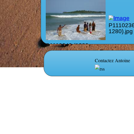
P1110236
1280).jpg
P1110243 (1280 x
960).jpg
Contactez Antoine
P1110196 (1280 x
960).jpg
P1110194