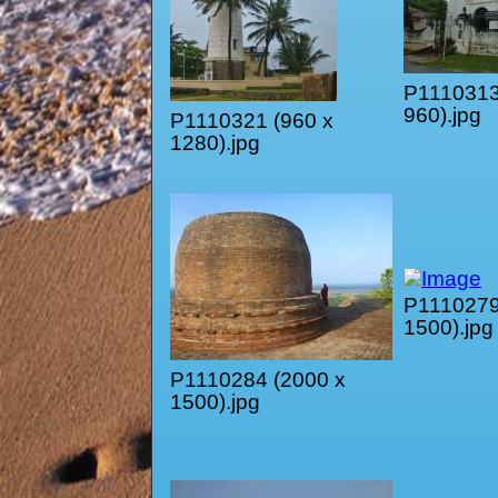
P1110313
960).jpg
P1110321 (960 x
1280).jpg
P1110279
1500).jpg
P1110284 (2000 x
1500).jpg