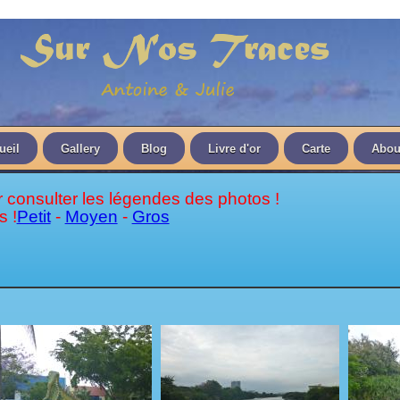
ueil
Gallery
Blog
Livre d'or
Carte
Abou
 consulter les légendes des photos !
s !
Petit
-
Moyen
-
Gros