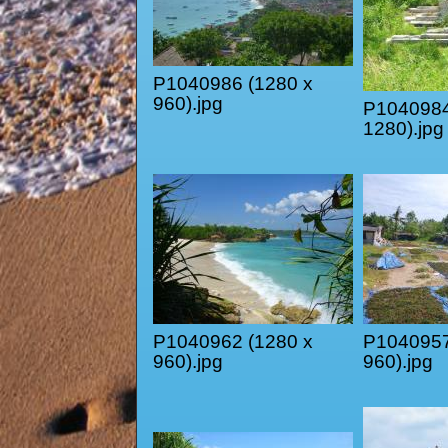
P1040986 (1280 x
960).jpg
P1040984
1280).jpg
P1040962 (1280 x
P1040957
960).jpg
960).jpg