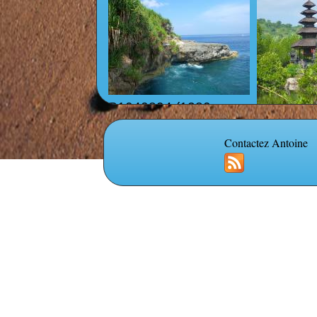
P1040894 (1280 x
960).jpg
P1040884
1280).jpg
Contactez Antoine
P1040629 (1280 x
P1040582
960).jpg
960).jpg