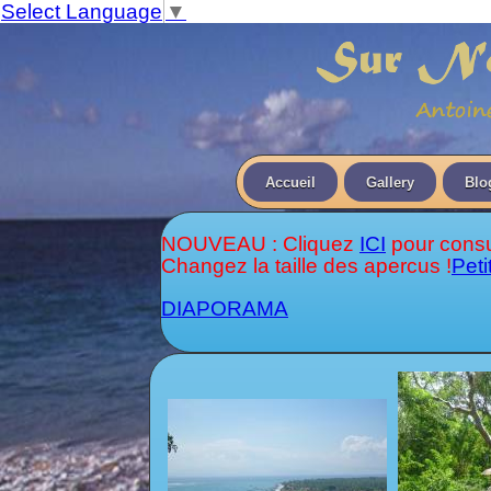
Select Language
▼
Accueil
Gallery
Blo
NOUVEAU : Cliquez
ICI
pour consu
Changez la taille des apercus !
Peti
DIAPORAMA